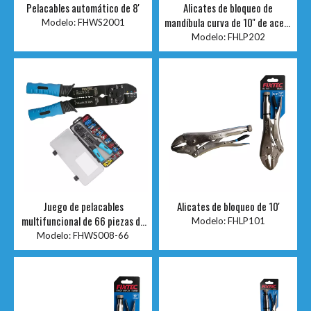
Pelacables automático de 8'
Alicates de bloqueo de
mandíbula curva de 10'' de acero
Modelo:
FHWS2001
al carbono
Modelo:
FHLP202
Juego de pelacables
Alicates de bloqueo de 10'
multifuncional de 66 piezas de
Modelo:
FHLP101
8 '
Modelo:
FHWS008-66