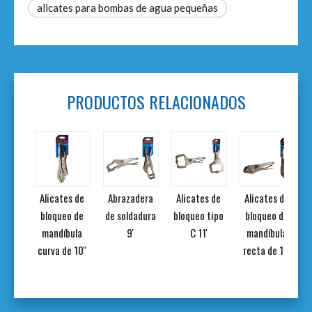
alicates para bombas de agua pequeñas
PRODUCTOS RELACIONADOS
or de
Alicates de
Abrazadera
Alicates de
Alicates de
e PVC
bloqueo de
de soldadura
bloqueo tipo
bloqueo de
mandíbula
9'
C 11'
mandíbula
curva de 10''
recta de 10'