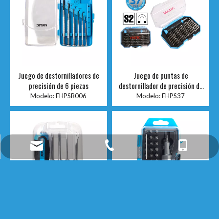
Juego de destornilladores de
Juego de puntas de
precisión de 6 piezas
destornillador de precisión de
37 piezas
Modelo:
FHPSB006
Modelo:
FHPS37
fixtec@fixtectools.com
+86-13605168946
+86-25-52275196
vídeo
Juego de destornilladores
Juego de puntas y trinquete de