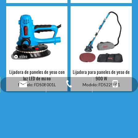
vídeo
Lijadora de paneles de yeso con
Lijadora para paneles de yeso de
luz LED de mano
900 W
fixtec@fixtectools.com
+86-13605168946
+86-25-52275196
Modelo:
FDS08001L
Modelo:
FDS225L01
ENLACES RÁPIDOS
PRODUCTOS