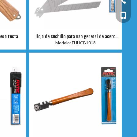
+86-13
beza recta
Hoja de cuchillo para uso general de acero
60# de 18*100*0,5 mm
Modelo:
FHUCB1018