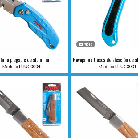
vídeo
hillo plegable de aluminio
Navaja multiusos de aleación de a
mm con empuñadura de 
Modelo:
FHUC0004
Modelo:
FHUC0001