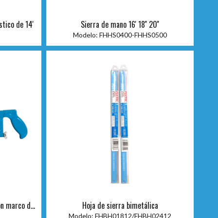
stico de 14'
Sierra de mano 16' 18'' 20''
Modelo:
FHHS0400-FHHS0500
on marco de
Hoja de sierra bimetálica
Modelo:
FHBH01812/FHBH02412