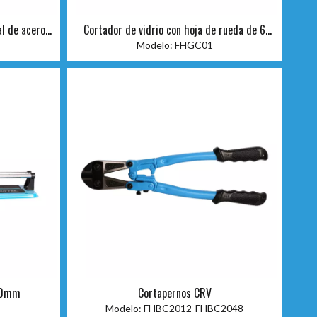
al de acero
Cortador de vidrio con hoja de rueda de 6
m
piezas
Modelo:
FHGC01
400mm
Cortapernos CRV
Modelo:
FHBC2012-FHBC2048