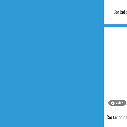
Cortado
vídeo
Cortador de