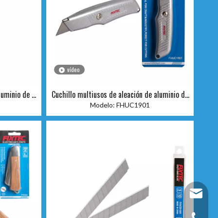
vídeo
luminio de 18
Cuchillo multiusos de aleación de aluminio de
TPR
19 mm
Modelo:
FHUC1901
fixtec@f
+86-25-