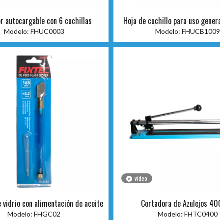
r autocargable con 6 cuchillas
Hoja de cuchillo para uso gener
60# de 9*80*0,4 m
Modelo:
FHUC0003
Modelo:
FHUCB1009
vídeo
 vidrio con alimentación de aceite
Cortadora de Azulejos 
Modelo:
FHGC02
Modelo:
FHTC0400