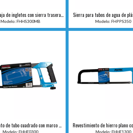
aja de ingletes con sierra trasera
Sierra para tubos de agua de plá
de 12'
Modelo:
FHHS300MB
Modelo:
FHPPS350
to de tubo cuadrado con marco de
Revestimiento de hierro plano c
sierra para metales
sierra para metales
Modelo:
FHHF0300
Modelo:
FHHF1300