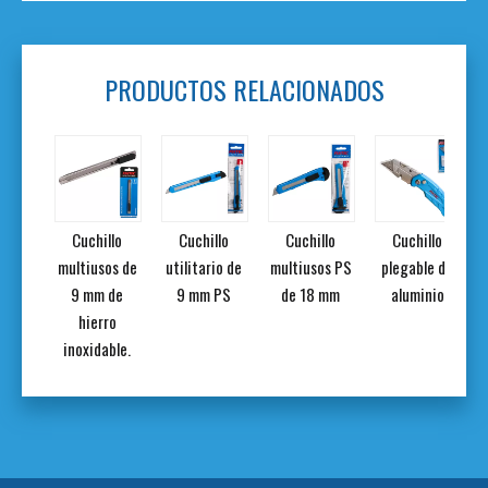
PRODUCTOS RELACIONADOS
o de
Cuchillo
Cuchillo
Cuchillo
Cuchillo
cista
multiusos de
utilitario de
multiusos PS
plegable de
beza
9 mm de
9 mm PS
de 18 mm
aluminio
ta
hierro
inoxidable.