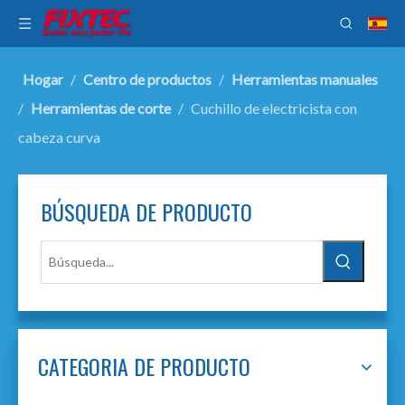
Hogar
/
Centro de productos
/
Herramientas manuales
/
Herramientas de corte
/
Cuchillo de electricista con
cabeza curva
BÚSQUEDA DE PRODUCTO
CATEGORIA DE PRODUCTO