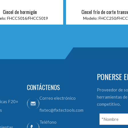
Cincel de hormigón
Cincel frío de corte trans
lo:
FHCC5016/FHCC5019
Modelo:
FHCC250/FHCC
PONERSE E
CONTÁCTENOS
Proveedor de so
herramientas de 
Correo electrónico
icas F20+
competitivo.
s
fixtec@fixtectools.com
o
Teléfono
mientas