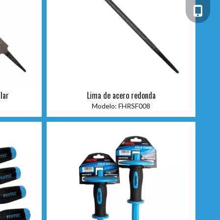
+86-13
lar
Lima de acero redonda
Modelo:
FHRSF008