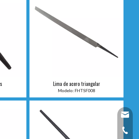
as
Lima de acero triangular
Modelo:
FHTSF008
fixtec@f
+86-25-