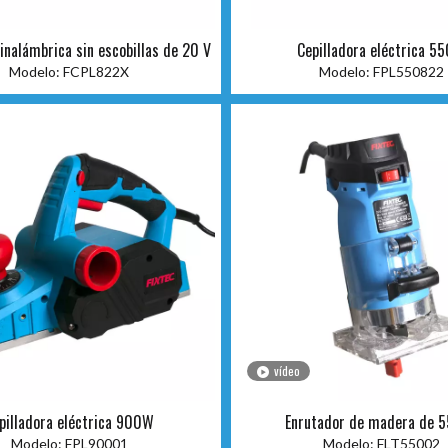
 inalámbrica sin escobillas de 20 V
Cepilladora eléctrica 5
Modelo:
FCPL822X
Modelo:
FPL550822
vídeo
pilladora eléctrica 900W
Enrutador de madera de 
Modelo:
FPL90001
Modelo:
FLT55002