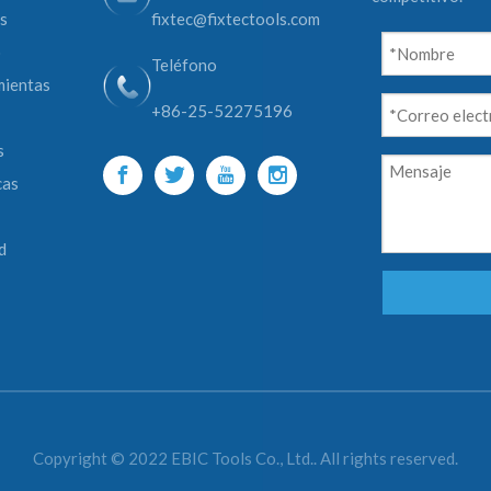
s
fixtec@fixtectools.com
o
Teléfono
mientas
+86-25-52275196
s
cas
d
Copyright © 2022 EBIC Tools Co., Ltd.. All rights reserved.