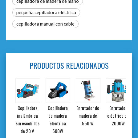
cepilladora de madera de mano
pequeña cepilladora eléctrica
cepilladora manual con cable
PRODUCTOS RELACIONADOS
ador
Cepilladora
Cepilladora
Enrutador de
Enrutador
co de
inalámbrica
de madera
madera de
eléctrico de
0W
sin escobillas
eléctrica
550 W
2000W
de 20 V
600W