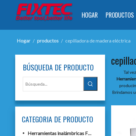
HOGAR
PRODUCTOS
Hogar
/
productos
/
cepilladora de madera eléctrica
cepill
BÚSQUEDA DE PRODUCTO
Tal ve
Herramien
producim
Brindamos un
CATEGORIA DE PRODUCTO
Herramientas inalámbricas F20+