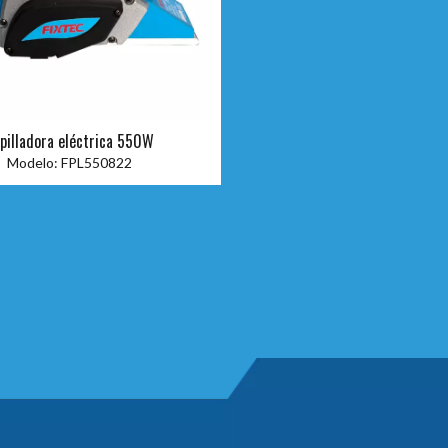
pilladora eléctrica 550W
Modelo:
FPL550822