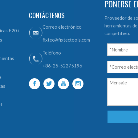
PONERSE E
CONTÁCTENOS
Proveedor de so
herramientas de 
Correo electrónico
icas F20+
competitivo.
s
fixtec@fixtectools.com
o
Teléfono
mientas
+86-25-52275196
s
cas
d