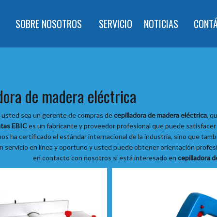
SOBRE NOSOTROS
SERVICIO
NOTICIAS
CONT
adora de madera eléctrica
z usted sea un gerente de compras de
cepilladora de madera eléctrica
, q
tas EBIC
es un fabricante y proveedor profesional que puede satisface
os ha certificado el estándar internacional de la industria, sino que ta
 servicio en línea y oportuno y usted puede obtener orientación profes
en contacto con nosotros si está interesado en
cepilladora d