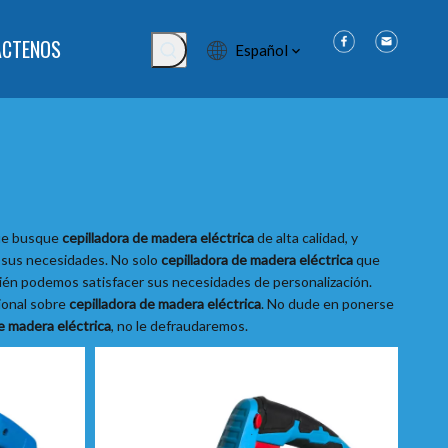
ÁCTENOS
Español
ue busque
cepilladora de madera eléctrica
de alta calidad, y
r sus necesidades. No solo
cepilladora de madera eléctrica
que
mbién podemos satisfacer sus necesidades de personalización.
ional sobre
cepilladora de madera eléctrica
. No dude en ponerse
e madera eléctrica
, no le defraudaremos.