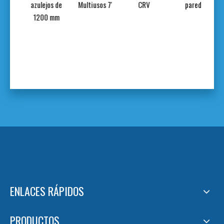
ra de
azulejos de
Multiusos 7'
CRV
pared
jos
1200 mm
ENLACES RÁPIDOS
PRODUCTOS