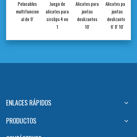
tes
Pelacables
Juego de
Alicates para
Alicates para
ados
multifuncion
alicates para
juntas
juntas
' 8''
al de 9'
circlips 4 en
deslizantes
deslizantes
1
10'
6' 8' 10'
ENLACES RÁPIDOS
PRODUCTOS