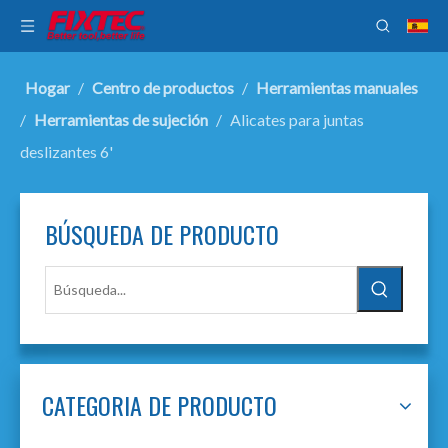
Hogar
/
Centro de productos
/
Herramientas manuales
/
Herramientas de sujeción
/
Alicates para juntas
deslizantes 6'
BÚSQUEDA DE PRODUCTO
CATEGORIA DE PRODUCTO