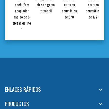
adora
enchufe y
aire de goma
carraca
carraca
re
acoplador
retráctil
neumática
neumática
rápido de 6
de 3/8'
de 1/2'
piezas de 1/4
'
ENLACES RÁPIDOS
PRODUCTOS