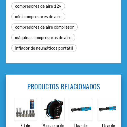
compresores de aire 12v
mini compresores de aire
compresores de aire compresor
máquinas compresoras de aire
inflador de neumáticos portátil
PRODUCTOS RELACIONADOS
la
Kit de
Manguera de
Llave de
Llave de