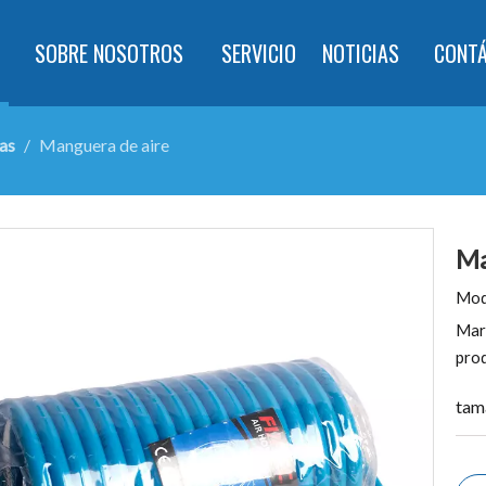
SOBRE NOSOTROS
SERVICIO
NOTICIAS
CONT
as
/
Manguera de aire
Ma
Mod
Mar
pro
tam