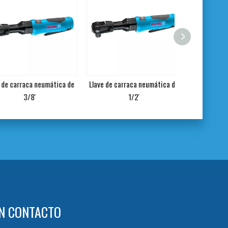
 carraca neumática de
Llave de carraca neumática de
Manguera de 
3/8'
1/2'
N CONTACTO