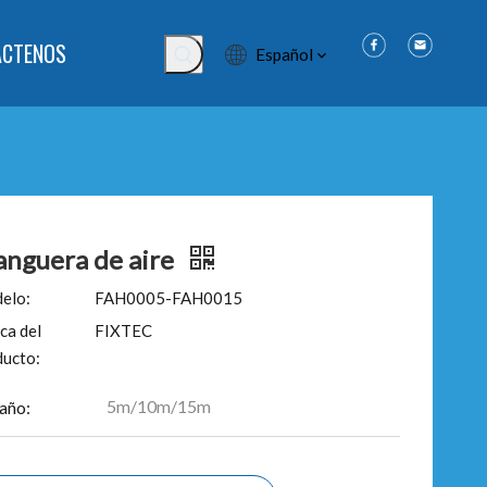
ÁCTENOS
Español
nguera de aire
elo:
FAH0005-FAH0015
ca del
FIXTEC
ducto:
5m/10m/15m
año: