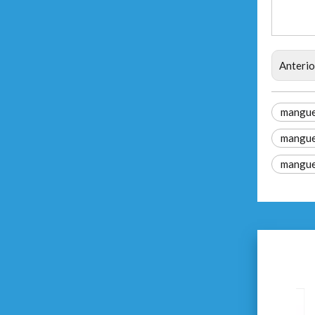
Anterio
mangue
manguer
mangue