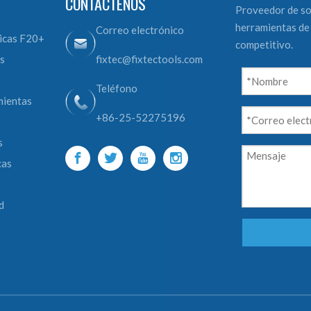
CONTÁCTENOS
Proveedor de so
herramientas de 
Correo electrónico
icas F20+
competitivo.
s
fixtec@fixtectools.com
o
Teléfono
mientas
+86-25-52275196
s
cas
d