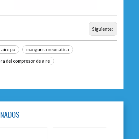
Siguiente:
aire pu
manguera neumática
a del compresor de aire
ONADOS