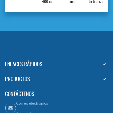
m
400 cc
mm
de 5 piezas
ENLACES RÁPIDOS
PRODUCTOS
CONTÁCTENOS
Correo electrónico