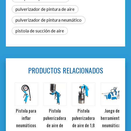
pulverizador de pintura de aire
pulverizador de pintura neumático
pistola de succión de aire
PRODUCTOS RELACIONADOS
la
Pistola para
Pistola
Pistola
Juego de
adora
inflar
pulverizadora
pulverizadora
herramientas
de 1,5
neumáticos
de aire de
de aire de 1,8
neumáticas