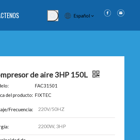
ÁCTENOS
Español
mpresor de aire 3HP 150L
elo:
FAC31501
ca del producto:
FIXTEC
220V/50HZ
taje/Frecuencia:
2200W, 3HP
gía:
velocidad de