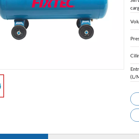
car
Vol
Pres
Cili
Entr
(L/