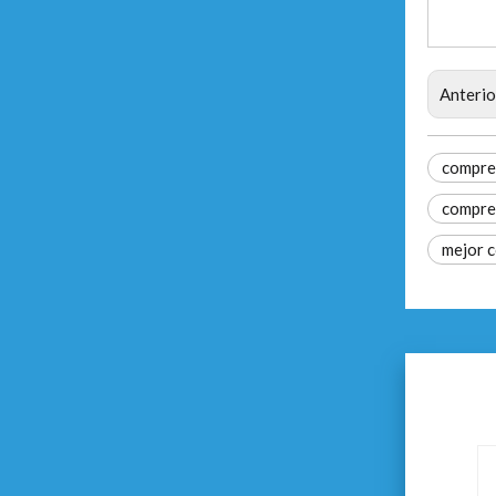
Anterio
compres
compres
mejor c