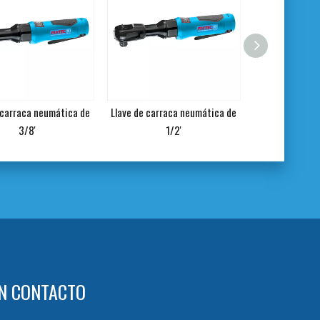
 carraca neumática de
Llave de carraca neumática de
Manguera de 
3/8'
1/2'
N CONTACTO