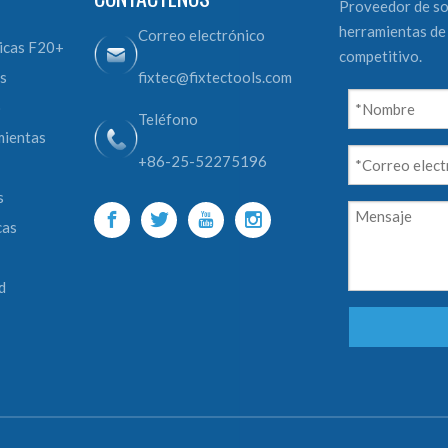
Proveedor de so
herramientas de 
Correo electrónico
icas F20+
competitivo.
s
fixtec@fixtectools.com
o
Teléfono
mientas
+86-25-52275196
s
cas
d