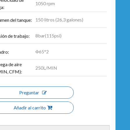
1050 rpm
ga:
150 litros (26,3 galones)
umen del tanque:
8bar(115psi)
ión de trabajo:
Φ65*2
ndro:
ega de aire
250L/MIN
MIN, CFM):
Preguntar
Añadir al carrito