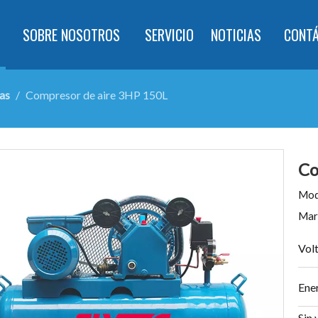
SOBRE NOSOTROS
SERVICIO
NOTICIAS
CONT
as
/
Compresor de aire 3HP 150L
Co
Mod
Mar
Vol
Ener
Sin 