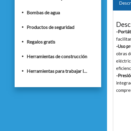
Descr
Bombas de agua
Desc
Productos de seguridad
-Portáti
facilita
Regalos gratis
-Uso pr
obras d
Herramientas de construcción
eléctri
eficien
Herramientas para trabajar la madera
-Presió
integra
compres