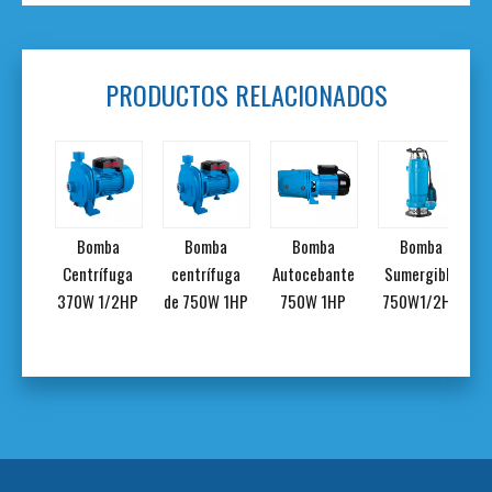
PRODUCTOS RELACIONADOS
ba
Bomba
Bomba
Bomba
Bomba
rica
Centrífuga
centrífuga
Autocebante
Sumergible
/2HP
370W 1/2HP
de 750W 1HP
750W 1HP
750W1/2HP