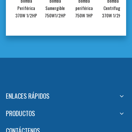
ba
Bomba
Bomba
Bomba
Bomba
rica
Periférica
Sumergible
periférica
Centrífuga
bante
370W 1/2HP
750W1/2HP
750W 1HP
370W 1/2HP
.5HP
ENLACES RÁPIDOS
PRODUCTOS
CONTÁCTENOS