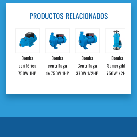
PRODUCTOS RELACIONADOS
ba
Bomba
Bomba
Bomba
Bomba
rica
periférica
centrífuga
Centrífuga
Sumergible
/2HP
750W 1HP
de 750W 1HP
370W 1/2HP
750W1/2HP