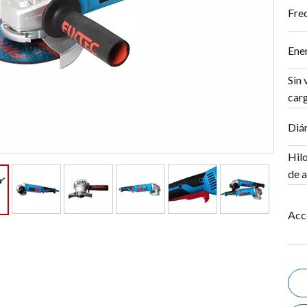
Fre
Ener
Sin 
car
Diá
Hilo
de 
Acc