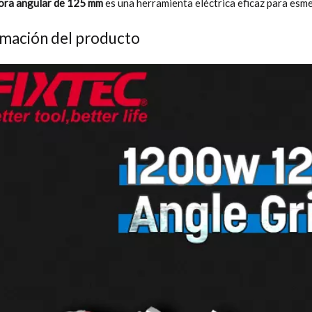
ora angular de 125 mm
es una herramienta eléctrica eficaz para esmer
rmación del producto