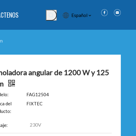
ÁCTENOS
Español
mm
oladora angular de 1200 W y 125
m
elo:
FAG12504
ca del
FIXTEC
ducto:
230V
aje: