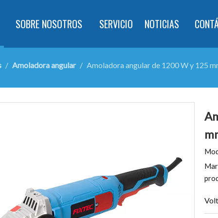
SOBRE NOSOTROS
SERVICIO
NOTICIAS
CONT
s
/
Amoladora angular
/
Amoladora angular de 1200 W y 125 
Am
m
Mod
Mar
pro
Volt