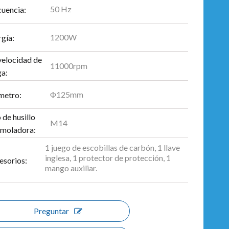
50 Hz
cuencia:
1200W
gía:
velocidad de
11000rpm
ga:
Φ125mm
metro:
 de husillo
M14
amoladora:
1 juego de escobillas de carbón, 1 llave
inglesa, 1 protector de protección, 1
esorios:
mango auxiliar.
Preguntar