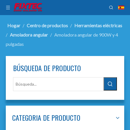
Hogar
/
Centro de productos
/
Herramientas eléctricas
/
Amoladora angular
/
Amoladora angular de 900W y 4
pulgadas
BÚSQUEDA DE PRODUCTO
CATEGORIA DE PRODUCTO