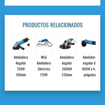
PRODUCTOS RELACIONADOS
dora
Mini
Amoladora
Amoladora
lar
Amoladora
angular
angular de
0W
Eléctrica
2000W
900W y 4,5
mm
170W
230mm
pulgadas