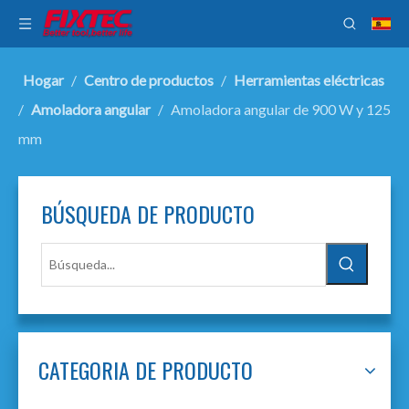
Hogar
/
Centro de productos
/
Herramientas eléctricas
/
Amoladora angular
/
Amoladora angular de 900 W y 125
mm
BÚSQUEDA DE PRODUCTO
CATEGORIA DE PRODUCTO