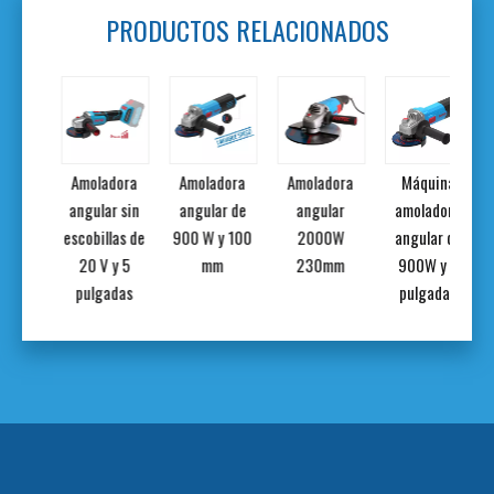
PRODUCTOS RELACIONADOS
dora
Amoladora
Amoladora
Amoladora
Máquina
r de
angular sin
angular de
angular
amoladora
y 125
escobillas de
900 W y 100
2000W
angular de
m
20 V y 5
mm
230mm
900W y 4
pulgadas
pulgadas