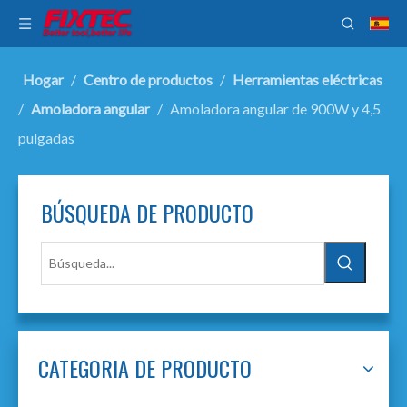
Hogar
/
Centro de productos
/
Herramientas eléctricas
/
Amoladora angular
/
Amoladora angular de 900W y 4,5
pulgadas
BÚSQUEDA DE PRODUCTO
CATEGORIA DE PRODUCTO