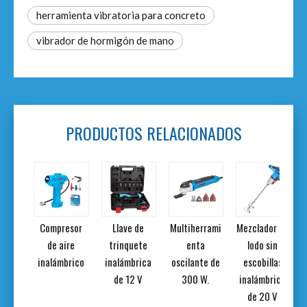
herramienta vibratoria para concreto
vibrador de hormigón de mano
PRODUCTOS RELACIONADOS
etro
Compresor
Llave de
Multiherrami
Mezclador de
rojo
de aire
trinquete
enta
lodo sin
inalámbrico
inalámbrica
oscilante de
escobillas
de 12 V
300 W.
inalámbrico
de 20 V