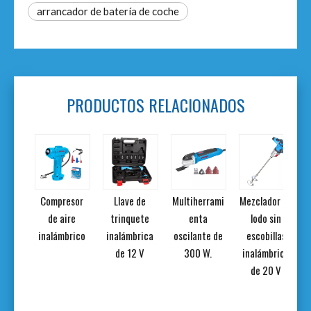
arrancador de batería de coche
PRODUCTOS RELACIONADOS
etro
Compresor
Llave de
Multiherrami
Mezclador de
rojo
de aire
trinquete
enta
lodo sin
inalámbrico
inalámbrica
oscilante de
escobillas
de 12 V
300 W.
inalámbrico
de 20 V