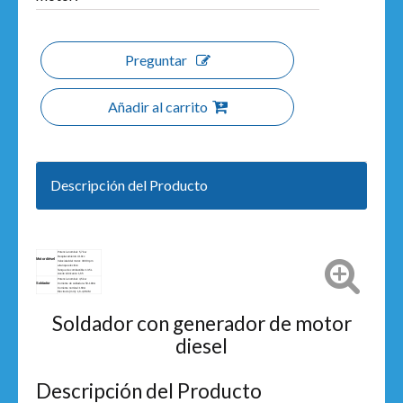
Preguntar
Añadir al carrito
Descripción del Producto
Potencia nominal: 5,7 kw
Desplazamiento: 418cc
Motor diésel
Velocidad del motor: 3000 rpm
arranque electrico
Tanque de combustible: 13.5L
Aceite lubricante: 1,65
Potencia nominal: 4,5 kw
Soldador
Corriente de soldadura: 50-180A
Corriente nominal: 160A
Electrodo (mm): 1,6-4,0 MM
Soldador con generador de motor
diesel
Descripción del Producto