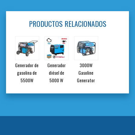
PRODUCTOS RELACIONADOS
or de
Generador de
Generador
3000W
a de
gasolina de
diésel de
Gasoline
kW
5500W
5000 W
Generator