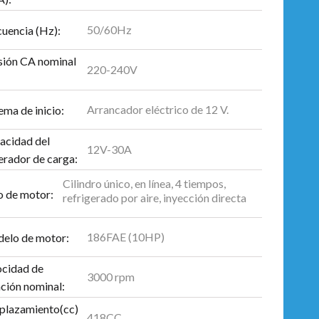
50/60Hz
cuencia (Hz):
sión CA nominal
220-240V
Arrancador eléctrico de 12 V.
ema de inicio:
acidad del
12V-30A
erador de carga:
Cilindro único, en línea, 4 tiempos,
o de motor:
refrigerado por aire, inyección directa
186FAE (10HP)
elo de motor:
ocidad de
3000 rpm
ción nominal:
plazamiento(cc)
418CC