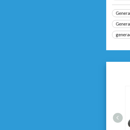
Generad
Generad
genera