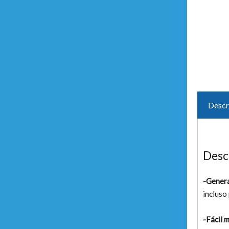
Descr
Desc
-Genera
incluso
-Fácil 