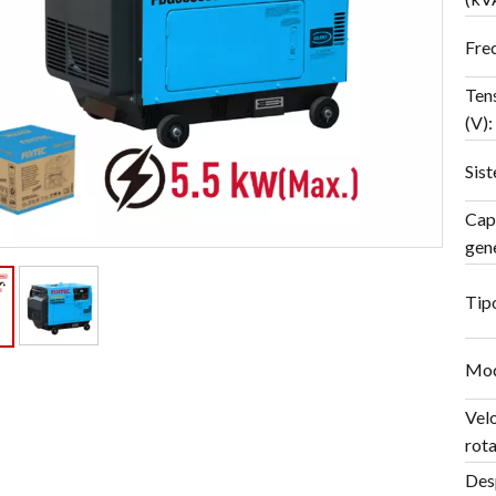
Fre
Ten
(V):
Sist
Cap
gen
Tip
Mod
Vel
rota
Des