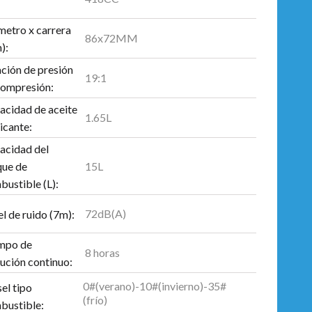
metro x carrera
86x72MM
):
ción de presión
19:1
compresión:
acidad de aceite
1.65L
icante:
acidad del
15L
que de
ustible (L):
72dB(A)
l de ruido (7m):
mpo de
8 horas
ución continuo:
0#(verano)-10#(invierno)-35#
el tipo
(frío)
bustible: