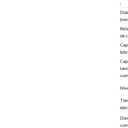
:
Diá
(mm
Rela
de 
Cap
lubr
Cap
tan
comb
Nive
Tie
ejec
Dies
com