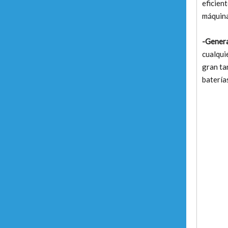
eficien
máquina
-Genera
cualqui
gran ta
batería