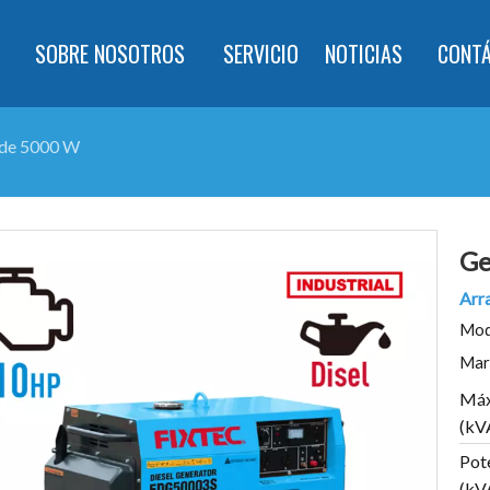
SOBRE NOSOTROS
SERVICIO
NOTICIAS
CONT
 de 5000 W
Ge
Arra
Mod
Mar
Máx
(kV
Pot
(kV