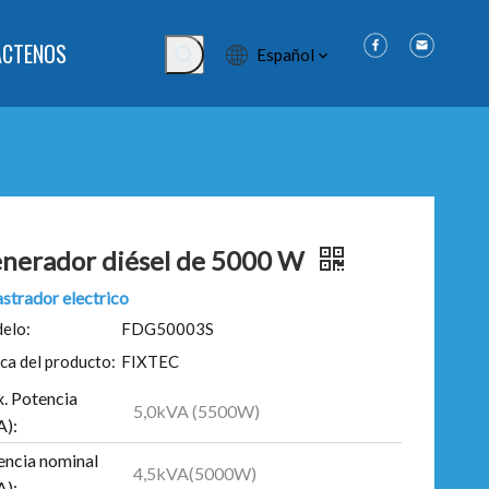
ÁCTENOS
Español
nerador diésel de 5000 W
strador electrico
elo:
FDG50003S
ca del producto:
FIXTEC
. Potencia
5,0kVA (5500W)
A):
encia nominal
4,5kVA(5000W)
A):