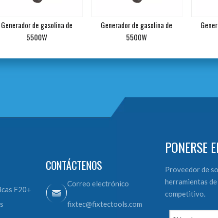
Generador de gasolina de
Generador de gasolina de
Gener
5500W
5500W
PONERSE E
CONTÁCTENOS
Proveedor de so
herramientas de 
Correo electrónico
icas F20+
competitivo.
s
fixtec@fixtectools.com