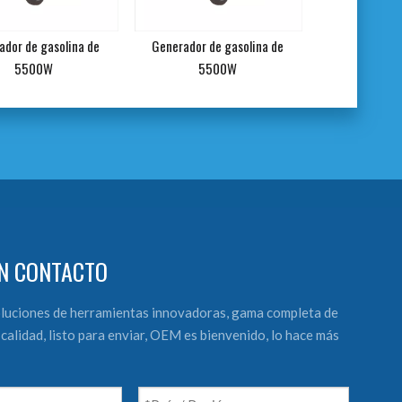
ador de gasolina de
Generador de gasolina de
Soldador de gen
5500W
5500W
en
N CONTACTO
luciones de herramientas innovadoras, gama completa de
calidad, listo para enviar, OEM es bienvenido, lo hace más