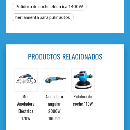
Pulidora de coche eléctrica 1400W
herramienta para pulir autos
PRODUCTOS RELACIONADOS
dora
Mini
Amoladora
Pulidora de
r de
Amoladora
angular
coche 110W
 y 7
Eléctrica
2000W
das
170W
180mm