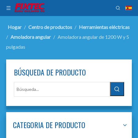
Hogar
/
Centro de productos
/
Herramientas eléctricas
/
Amoladora angular
/
Amoladora angular de 1200 W y 5
pulgadas
BÚSQUEDA DE PRODUCTO
CATEGORIA DE PRODUCTO