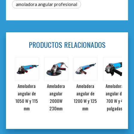
amoladora angular profesional
PRODUCTOS RELACIONADOS
dora
Amoladora
Amoladora
Amoladora
Amoladora
r de
angular de
angular
angular de
angular de
y 5
1050 W y 115
2000W
1200 W y 125
700 W y 4
das
mm
230mm
mm
pulgadas