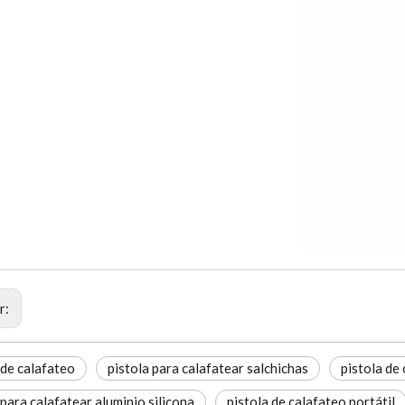
r:
 de calafateo
pistola para calafatear salchichas
pistola de
 para calafatear aluminio silicona
pistola de calafateo portátil