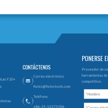
PONERSE E
CONTÁCTENOS
Proveedor de so
herramientas de 
Correo electrónico
icas F20+
competitivo.
s
fixtec@fixtectools.com
o
Teléfono
mientas
+86-25-52275196