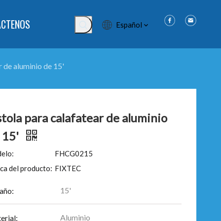
ÁCTENOS
Español
r de aluminio de 15'
stola para calafatear de aluminio
 15'
elo:
FHCG0215
ca del producto:
FIXTEC
15'
año:
Aluminio
erial: