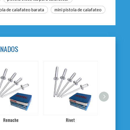
ola de calafateo barata
mini pistola de calafateo
ONADOS
Remache
Rivet
Remachadora 