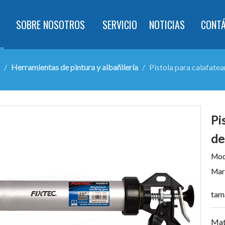
SOBRE NOSOTROS
SERVICIO
NOTICIAS
CONT
/
Herramientas de pintura y albañilería
/
Pistola para calafatea
Pi
de
Mod
Mar
tam
Mat