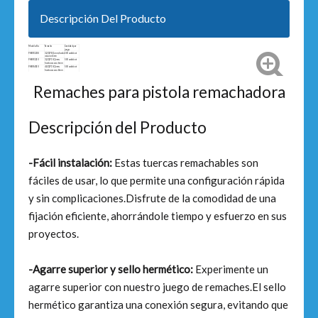
Descripción Del Producto
Modelo.No
Tamaño
Cantidad por
juego
FHBR3208
3,2(D)*8(L)mm, fondo
500 unids/set
oscuro=6mm
FHBR3210
3,2(D)*10(L)mm,
500 unids/set
fondo oscuro=6mm
FHBR4010
4,0(D)*10(L)mm,
500 unids/set
fondo oscuro=8mm
FHBR4012
4,0(D)*12(L)mm,
500 unids/set
fondo oscuro=8mm
FHBR4812
4,8(D)*12(L)mm,
250 unids/set
Remaches para pistola remachadora
fondo oscuro=9,5mm
FHBR4816
4,8(D)*16(L)mm,
250 unids/set
fondo oscuro=9,5mm
Descripción del Producto
-Fácil instalación:
Estas tuercas remachables son
fáciles de usar, lo que permite una configuración rápida
y sin complicaciones.Disfrute de la comodidad de una
fijación eficiente, ahorrándole tiempo y esfuerzo en sus
proyectos.
-Agarre superior y sello hermético:
Experimente un
agarre superior con nuestro juego de remaches.El sello
hermético garantiza una conexión segura, evitando que