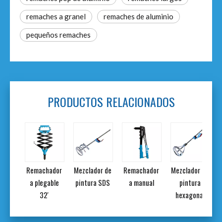
remaches a granel
remaches de aluminio
pequeños remaches
PRODUCTOS RELACIONADOS
dora
Remachador
Mezclador de
Remachador
Mezclador de
dera
a plegable
pintura SDS
a manual
pintura
al
32'
hexagonal