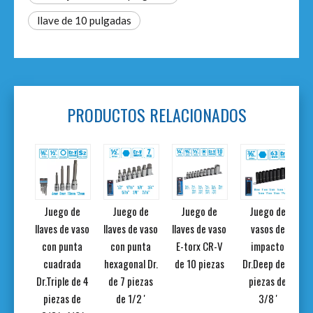
llave de 10 pulgadas
PRODUCTOS RELACIONADOS
de 3
Juego de
Juego de
Juego de
Juego de
para
llaves de vaso
llaves de vaso
llaves de vaso
vasos de
r. de
con punta
con punta
E-torx CR-V
impacto
'
cuadrada
hexagonal Dr.
de 10 piezas
Dr.Deep de 9
Dr.Triple de 4
de 7 piezas
piezas de
piezas de
de 1/2 '
3/8 '