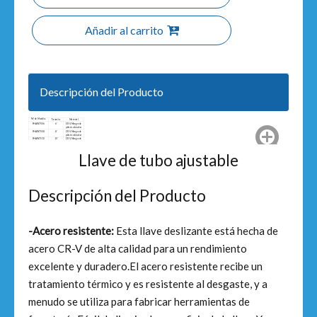
Añadir al carrito
Descripción del Producto
N º de Modelo.
Tamaño
Material
FHAW7006
6'
CRV, Mango de
plástico bicolor
FHAW7008
8'
CRV, Mango de
plástico bicolor
FHAW7010
10'
CRV, Mango de
plástico bicolor
FHAW7012
12'
CRV, Mango de
plástico bicolor
Llave de tubo ajustable
Descripción del Producto
-Acero resistente:
Esta llave deslizante está hecha de
acero CR-V de alta calidad para un rendimiento
excelente y duradero.El acero resistente recibe un
tratamiento térmico y es resistente al desgaste, y a
menudo se utiliza para fabricar herramientas de