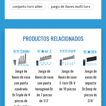
conjunto torx allen
juego de llaves multi torx
PRODUCTOS RELACIONADOS
de 3
Juego de
Juego de
Juego de
Juego de
para
llaves de vaso
llaves de vaso
llaves de vaso
vasos de
r. de
con punta
con punta
E-torx CR-V
impacto
'
cuadrada
hexagonal Dr.
de 10 piezas
Dr.Deep de 9
Dr.Triple de 4
de 7 piezas
piezas de
piezas de
de 1/2 '
3/8 '