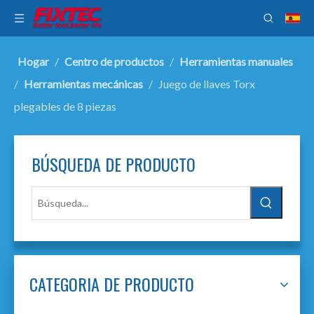
Hogar
/
Centro de productos
/
Herramientas manuales
/
Herramientas mecánicas
/
Juego de llaves Torx
plegables de 8 piezas
BÚSQUEDA DE PRODUCTO
CATEGORIA DE PRODUCTO