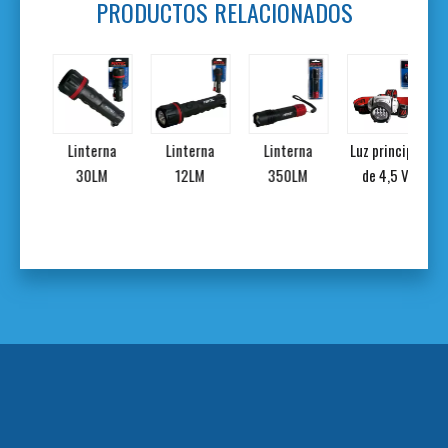
PRODUCTOS RELACIONADOS
etro
Linterna
Linterna
Linterna
Luz principal
al
30LM
12LM
350LM
de 4,5 V.