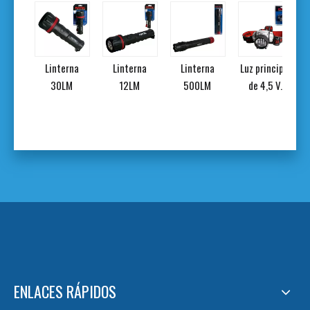
etro
Linterna
Linterna
Linterna
Luz principal
al
30LM
12LM
500LM
de 4,5 V.
ENLACES RÁPIDOS