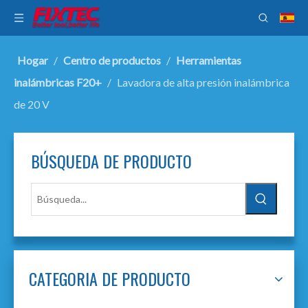
Hogar
/
Centro de productos
/
Herramientas
inalámbricas F20+
/
Lavadora de alta presión inalámbrica
de 20 V
BÚSQUEDA DE PRODUCTO
CATEGORIA DE PRODUCTO