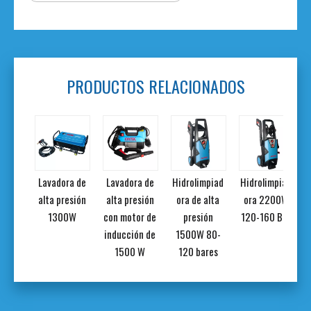
PRODUCTOS RELACIONADOS
mpiad
Lavadora de
Lavadora de
Hidrolimpiad
Hidrolimpiad
alta
alta presión
alta presión
ora de alta
ora 2200W
ión
1300W
con motor de
presión
120-160 Bar
100-
inducción de
1500W 80-
ares
1500 W
120 bares