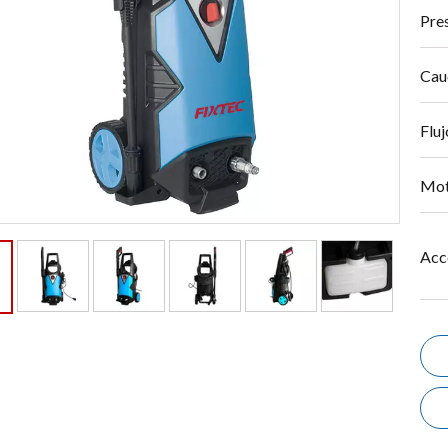
Pre
Cau
Flu
Mot
Acc