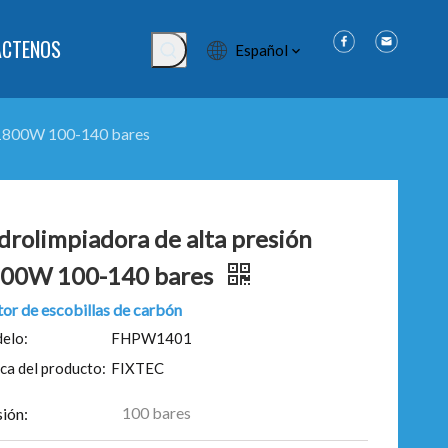
ÁCTENOS
Español
n 1800W 100-140 bares
drolimpiadora de alta presión
00W 100-140 bares
or de escobillas de carbón
elo:
FHPW1401
ca del producto:
FIXTEC
100 bares
ión: