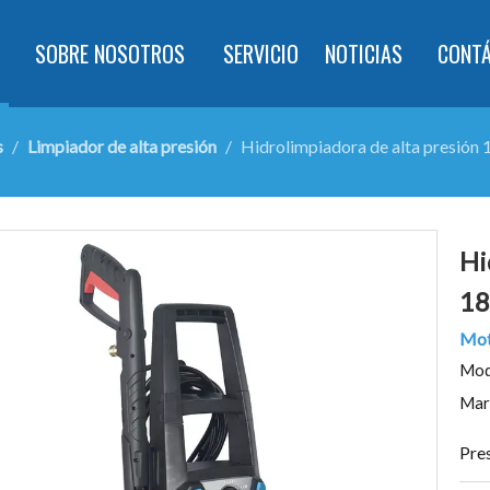
SOBRE NOSOTROS
SERVICIO
NOTICIAS
CONT
s
/
Limpiador de alta presión
/
Hidrolimpiadora de alta presió
Hi
18
Mot
Mod
Mar
Pres