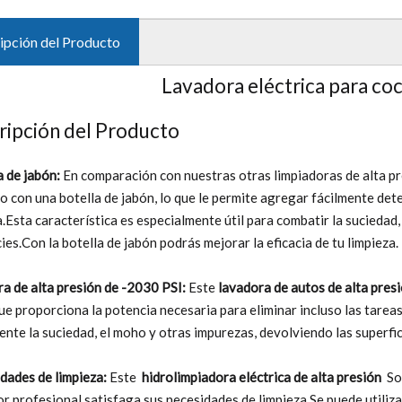
ipción del Producto
Lavadora eléctrica para c
ripción del Producto
a de jabón:
En comparación con nuestras otras limpiadoras de alta pr
o con una botella de jabón, lo que le permite agregar fácilmente det
a.Esta característica es especialmente útil para combatir la suciedad,
ies.Con la botella de jabón podrás mejorar la eficacia de tu limpieza.
a de alta presión de -2030 PSI:
Este
lavadora de autos de alta pres
 que proporciona la potencia necesaria para eliminar incluso las tareas
ente la suciedad, el moho y otras impurezas, devolviendo las superfici
dades de limpieza:
Este
hidrolimpiadora eléctrica de alta presión
So
or profesional satisfaga sus necesidades de limpieza.Se puede utiliza