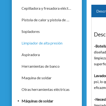
Cepilladora y fresadora eléctrica
Descr
Pistola de calor y pistola de pulverización
Sopladores
Desc
Limpiador de alta presión
-Botell
diseñad
Aspiradora
limpiez
superfic
Herramientas de banco
Lavador
Maquina de soldar
psi, lo
eficazm
Otras herramientas eléctricas
-Necesi
Máquinas de soldar
limpiad