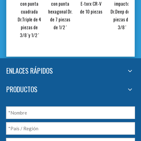
r. de
con punta
con punta
E-torx CR-V
impacto
'
cuadrada
hexagonal Dr.
de 10 piezas
Dr.Deep de 9
Dr.Triple de 4
de 7 piezas
piezas de
piezas de
de 1/2 '
3/8 '
3/8 'y 1/2 '
ENLACES RÁPIDOS
PRODUCTOS