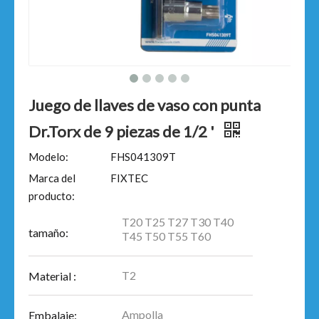
Juego de llaves de vaso con punta
Dr.Torx de 9 piezas de 1/2 '
Modelo:
FHS041309T
Marca del
FIXTEC
producto:
T20 T25 T27 T30 T40
tamaño:
T45 T50 T55 T60
T2
Material :
Ampolla
Embalaje: