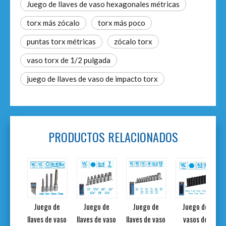
Juego de llaves de vaso hexagonales métricas
torx más zócalo
torx más poco
puntas torx métricas
zócalo torx
vaso torx de 1/2 pulgada
juego de llaves de vaso de impacto torx
PRODUCTOS RELACIONADOS
de 3
Juego de
Juego de
Juego de
Juego de
para
llaves de vaso
llaves de vaso
llaves de vaso
vasos de