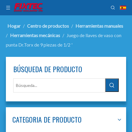
Hogar
/
Centro de productos
/
Herramientas manuales
/
Herramientas mecánicas
/
Juego de llaves de vaso con
punta Dr.Torx de 9 piezas de 1/2 '
BÚSQUEDA DE PRODUCTO
CATEGORIA DE PRODUCTO