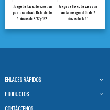
bujías
Juego de llaves de vaso con
Juego de llaves de vaso con
Jue
punta cuadrada Dr.Triple de
punta hexagonal Dr. de 7
to
4 piezas de 3/8 'y 1/2 '
piezas de 1/2 '
ENLACES RÁPIDOS
PRODUCTOS
CONTÁCTENOS