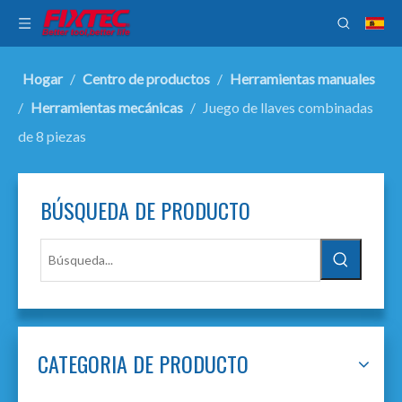
Hogar
/
Centro de productos
/
Herramientas manuales
/
Herramientas mecánicas
/
Juego de llaves combinadas
de 8 piezas
BÚSQUEDA DE PRODUCTO
CATEGORIA DE PRODUCTO