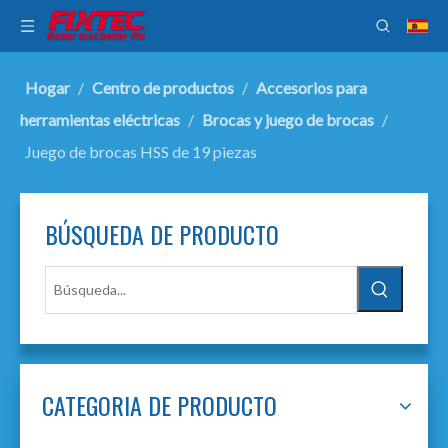
Hogar
/
Centro de productos
/
Accesorios para
herramientas eléctricas
/
Brocas y juego de brocas
/
Juego de brocas HSS de 19 piezas
BÚSQUEDA DE PRODUCTO
CATEGORIA DE PRODUCTO