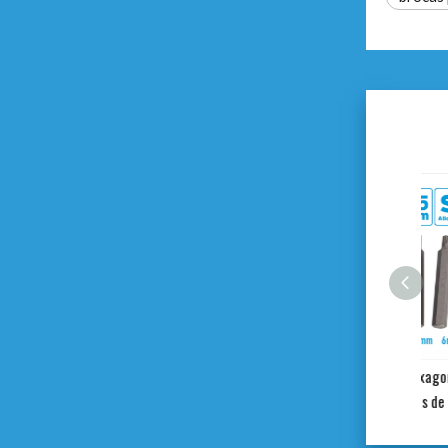
Juego de puntas hexagonales
Dr.Spline de 4 piezas de 3/8 '