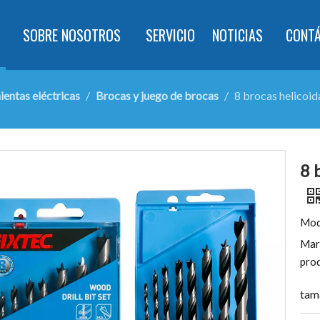
SOBRE NOSOTROS
SERVICIO
NOTICIAS
CONT
entas eléctricas
/
Brocas y juego de brocas
/
8 brocas helicoid
8 
Mod
Mar
pro
tam