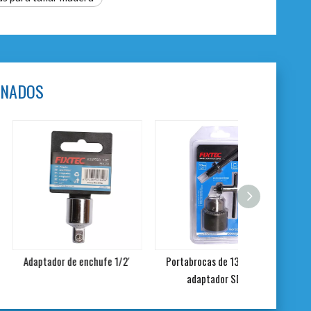
ONADOS
dor de enchufe 1/2'
Portabrocas de 13 mm con
Llave de por
adaptador SDS+
portabroca