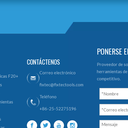
PONERSE E
CONTÁCTENOS
Proveedor de so
herramientas de 
Correo electrónico
icas F20+
competitivo.
s
fixtec@fixtectools.com
o
Teléfono
mientas
+86-25-52275196
s
cas