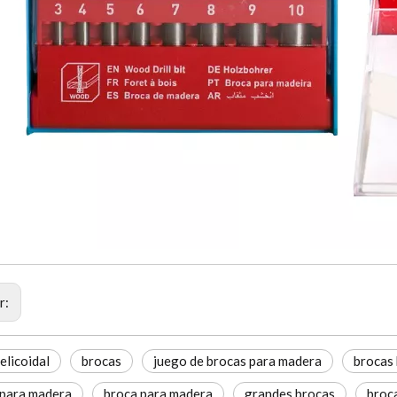
r:
elicoidal
brocas
juego de brocas para madera
brocas 
 para madera
broca para madera
grandes brocas
broca