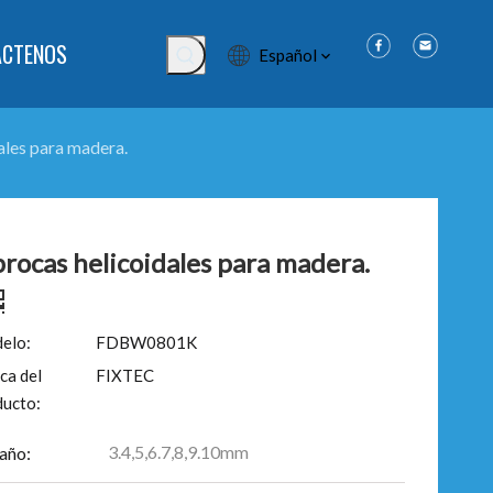
ÁCTENOS
Español
ales para madera.
brocas helicoidales para madera.
elo:
FDBW0801K
ca del
FIXTEC
ducto:
3.4,5,6.7,8,9.10mm
año: