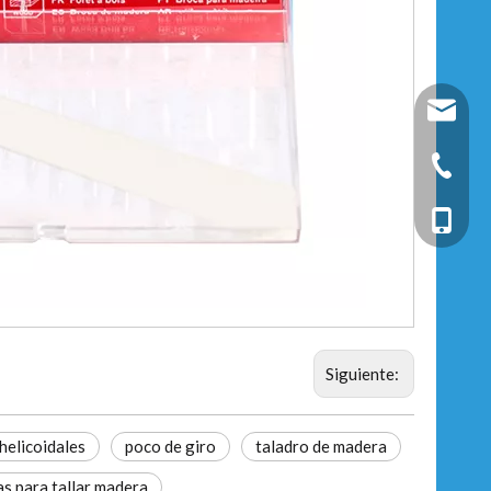
fixtec@f
+86-25-
+86-13
Siguiente:
helicoidales
poco de giro
taladro de madera
s para tallar madera