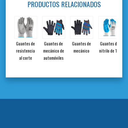
PRODUCTOS RELACIONADOS
tes
Guantes de
Guantes de
Guantes de
Guantes de
ertos
resistencia
mecánico de
mecánico
nitrilo de 10'
x de
al corte
automóviles