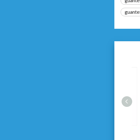
guantes
guantes
Guantes de nitrilo de 10'