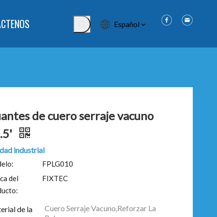
ÁCTENOS
Español
antes de cuero serraje vacuno
.5'
dad industrial
elo:
FPLG010
ca del
FIXTEC
ducto:
Cuero Serraje Vacuno,Reforzar La
rial de la