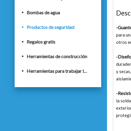
Desc
Bombas de agua
Productos de seguridad
-Guante
para un
Regalos gratis
otros e
Herramientas de construcción
-Diseño
durader
Herramientas para trabajar la madera
y secas
aislami
-Resiste
la sold
exterio
protegi