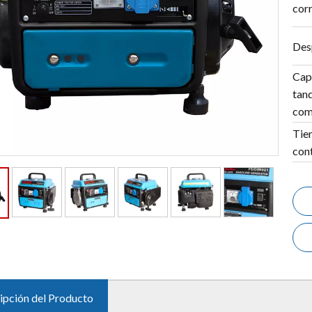
corr
Des
Cap
tan
com
Tie
con
ipción del Producto