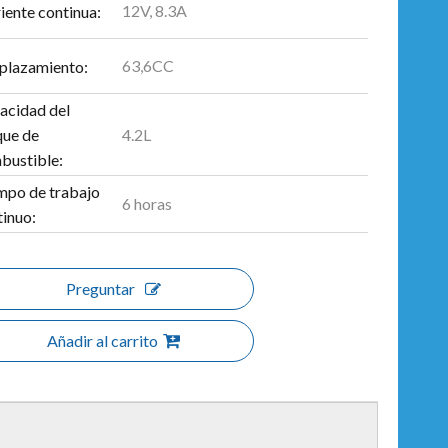
12V, 8.3A
iente continua:
63,6CC
plazamiento:
acidad del
4.2L
que de
bustible:
mpo de trabajo
6 horas
tinuo:
Preguntar
Añadir al carrito