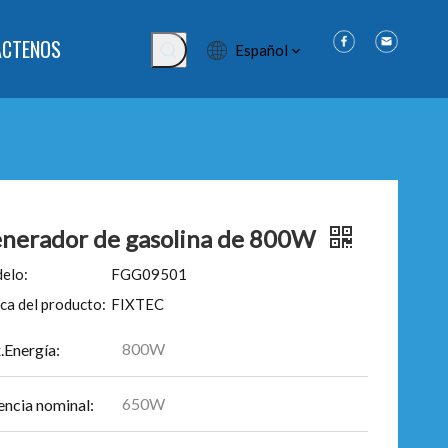
ÁCTENOS
Español
nerador de gasolina de 800W
elo:
FGG09501
ca del producto:
FIXTEC
800W
.Energía:
650W
encia nominal: