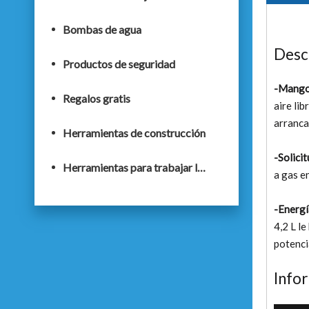
Bombas de agua
Desc
Productos de seguridad
-Mango 
Regalos gratis
aire lib
arranca
Herramientas de construcción
-Solici
Herramientas para trabajar la madera
a gas e
-Energí
4,2 L l
potenci
Info