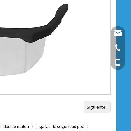
fixtec@f
+86-25-
+86-13
Siguiente:
ridad de nailon
gafas de seguridad ppe