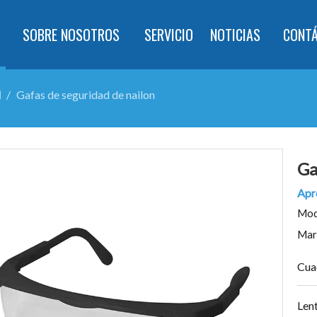
SOBRE NOSOTROS
SERVICIO
NOTICIAS
CONT
d
/
Gafas de seguridad de nailon
Ga
Apr
Mod
Mar
Cua
Lent