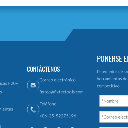
PONERSE E
CONTÁCTENOS
Proveedor de so
herramientas de 
Correo electrónico
icas F20+
competitivo.
s
fixtec@fixtectools.com
o
Teléfono
mientas
+86-25-52275196
s