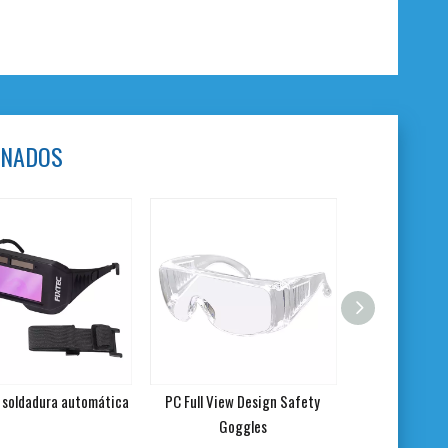
ONADOS
 soldadura automática
PC Full View Design Safety
Guantes de c
Goggles
vacuno