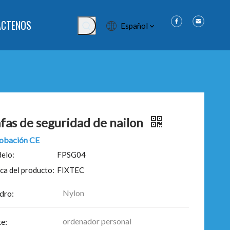
ÁCTENOS
Español
fas de seguridad de nailon
obación CE
elo:
FPSG04
ca del producto:
FIXTEC
Nylon
dro:
ordenador personal
e: