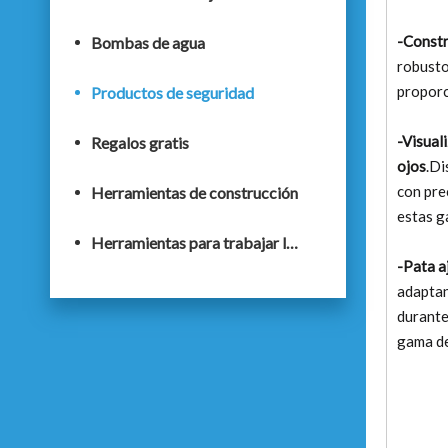
-Constr
Bombas de agua
robusto
proporc
Productos de seguridad
-Visuali
Regalos gratis
ojos
.Di
con pre
Herramientas de construcción
estas g
Herramientas para trabajar la madera
-Pata a
adaptan
durante
gama de