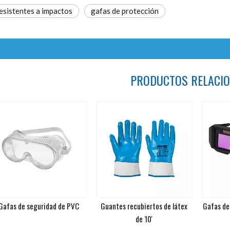
esistentes a impactos
gafas de protección
PRODUCTOS RELACI
Gafas de seguridad de PVC
Guantes recubiertos de látex
Gafas de
de 10'