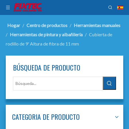
Hogar
/
Centro de productos
/
Herramientas manuales
/
Herramientas de pintura y albañilería
/
Cubierta de
rodillo de 9' Altura de fibra de 11 mm
BÚSQUEDA DE PRODUCTO
CATEGORIA DE PRODUCTO