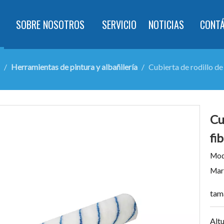
SOBRE NOSOTROS
SERVICIO
NOTICIAS
CONT
/
Herramientas de pintura y albañilería
/
Cubierta de rodillo de
Cu
fi
Mod
Mar
tam
Altu