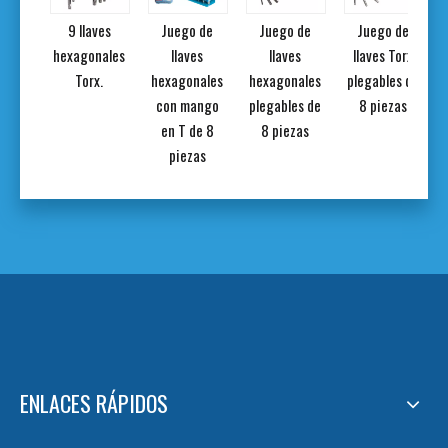
 de
9 llaves
Juego de
Juego de
Juego de
entas
hexagonales
llaves
llaves
llaves Torx
icas
Torx.
hexagonales
hexagonales
plegables de
ezas.
con mango
plegables de
8 piezas
en T de 8
8 piezas
piezas
ENLACES RÁPIDOS