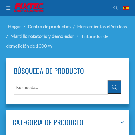
Hogar
/
Centro de productos
/
Herramientas eléctricas
/
Martillo rotatorio y demoledor
/
Triturador de
demolición de 1300 W
BÚSQUEDA DE PRODUCTO
CATEGORIA DE PRODUCTO