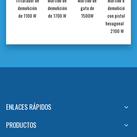
 de
Triturador de
Martillo de
Martillo de
Martillo de
llo
demolición
demolición
gato de
demolición
ador
de 1100 W
de 1700 W
1500W
con pistola
brico
hexagonal de
0 V
2100 W
ENLACES RÁPIDOS
PRODUCTOS