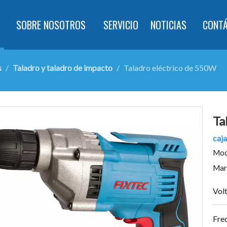
SOBRE NOSOTROS
SERVICIO
NOTICIAS
CONT
s
/
Taladro y taladro de impacto
/
Taladro eléctrico de 550W
Ta
caj
Mod
Mar
Volt
Fre