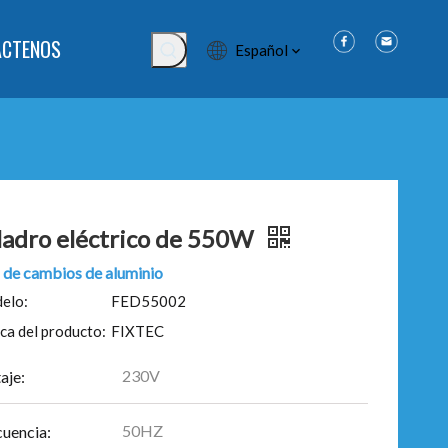
ÁCTENOS
Español
ladro eléctrico de 550W
a de cambios de aluminio
elo:
FED55002
ca del producto:
FIXTEC
230V
aje:
50HZ
cuencia: