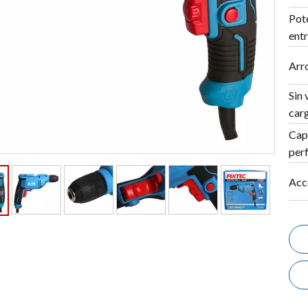
Pot
ent
Arro
Sin 
car
Cap
per
Acc