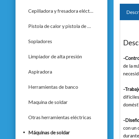
Cepilladora y fresadora eléctrica
Descr
Pistola de calor y pistola de pulverización
Sopladores
Desc
Limpiador de alta presión
-Contro
de la m
Aspiradora
necesid
Herramientas de banco
-Trabaj
difícil
Maquina de soldar
domésti
Otras herramientas eléctricas
-Diseñ
con un 
Máquinas de soldar
durante