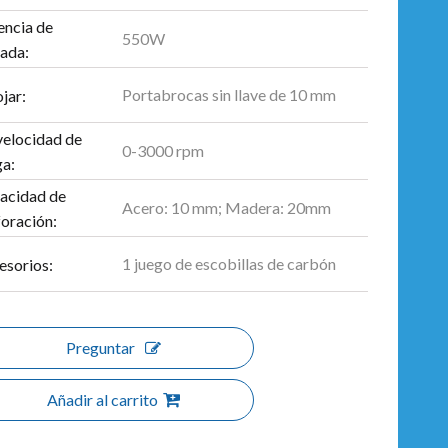
encia de
550W
rada:
Portabrocas sin llave de 10 mm
jar:
velocidad de
0-3000 rpm
ga:
acidad de
Acero: 10 mm; Madera: 20mm
foración:
1 juego de escobillas de carbón
esorios:
Preguntar
Añadir al carrito