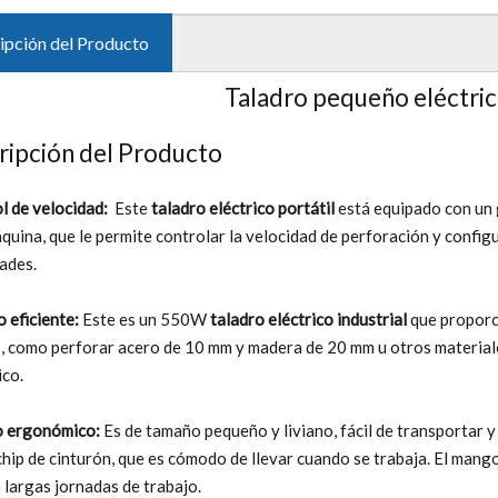
ipción del Producto
Taladro pequeño eléctri
ripción del Producto
l de velocidad:
Este
taladro eléctrico portátil
está equipado con un g
áquina, que le permite controlar la velocidad de perforación y confi
ades.
o eficiente:
Este es un 550W
taladro eléctrico industrial
que proporc
es, como perforar acero de 10 mm y madera de 20 mm u otros materiale
co.
o ergonómico:
Es de tamaño pequeño y liviano, fácil de transportar y 
chip de cinturón, que es cómodo de llevar cuando se trabaja. El man
 largas jornadas de trabajo.